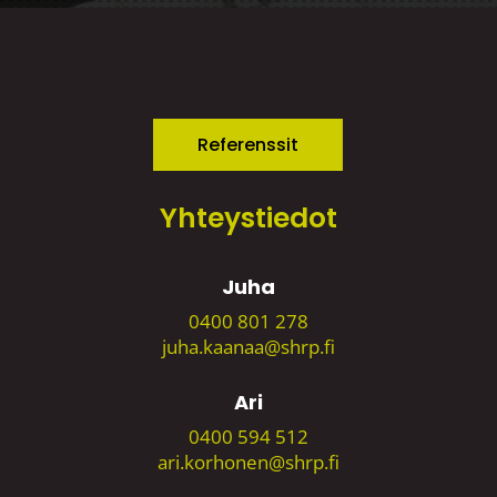
Referenssit
Yhteystiedot
Juha
0400 801 278
juha.kaanaa@shrp.fi
Ari
0400 594 512
ari.korhonen@shrp.fi